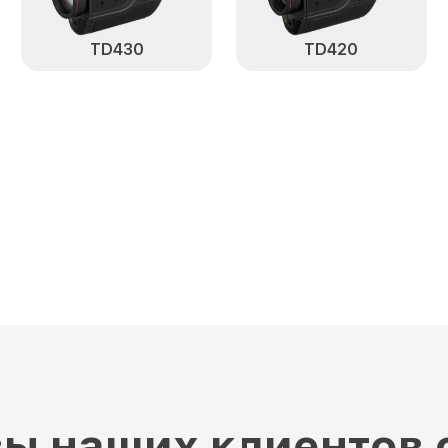
TD430
TD420
ы наших клиентов 