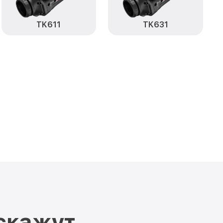
TK611
TK631
скажут