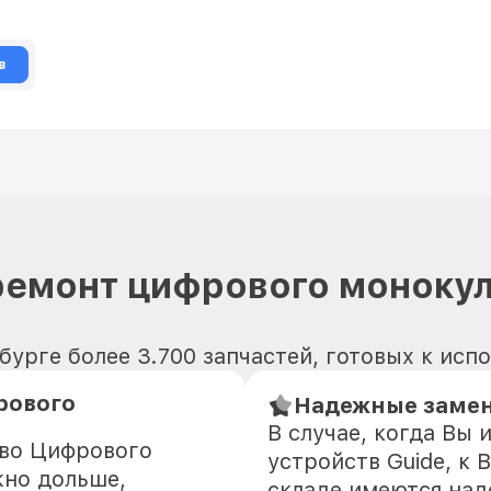
в
ремонт цифрового монокул
бурге более 3.700 запчастей, готовых к исп
рового
Надежные замен
В случае, когда Вы
тво Цифрового
устройств Guide, к 
жно дольше,
складе имеются на